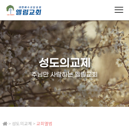
성도의교제
주님만 사랑하는 엘림교회
> 성도의교제 >
교회앨범