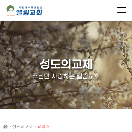
성도의교제
주님만 사랑하는 엘림교회
> 성도의교제 >
교회소식