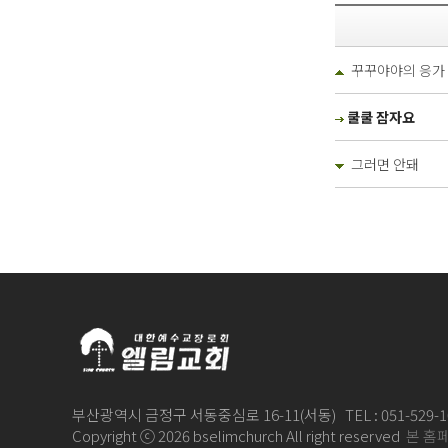
꾸꾸야야의 응가
쿨쿨 잠자요
그러면 안돼
부산광역시 금정구 서동중심로 16-11(서동) TEL : 051-529-100
Copyright ⓒ 2026 bselimchurch All right reserved
본 홈