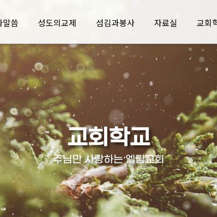
와말씀
성도의교제
섬김과봉사
자료실
교회
교회학교
주님만 사랑하는 엘림교회