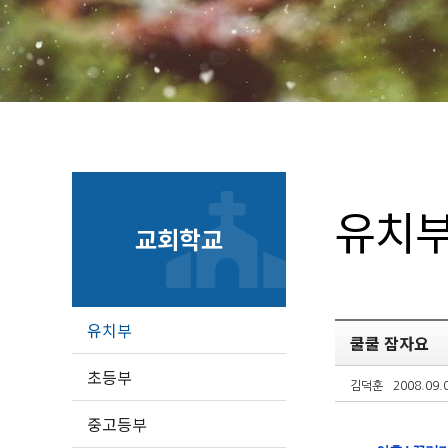
유치
교회학교
유치부
쿨쿨 잠자요
초등부
김덕훈
2008.09.
중고등부