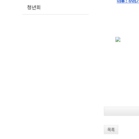
야후 ! 꾸러
청년회
목록