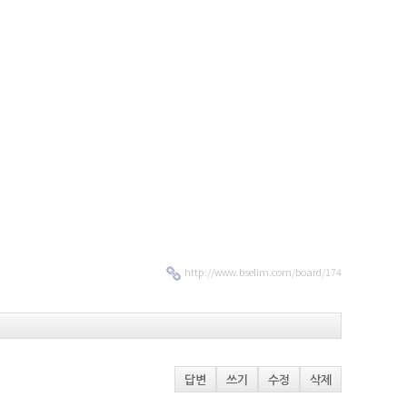
http://www.bselim.com/board/174
답변
쓰기
수정
삭제