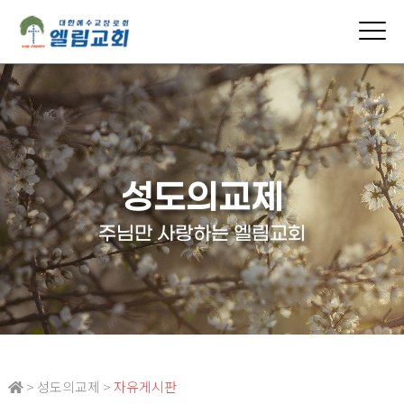
성도의교제
주님만 사랑하는 엘림교회
> 성도의교제 >
자유게시판