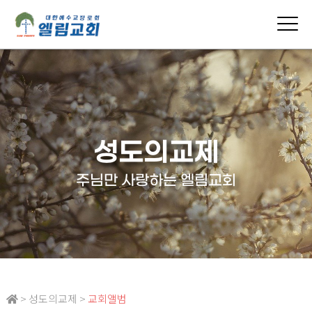
성도의교제
주님만 사랑하는 엘림교회
> 성도의교제 >
교회앨범