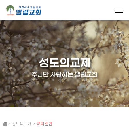
성도의교제
주님만 사랑하는 엘림교회
> 성도의교제 >
교회앨범