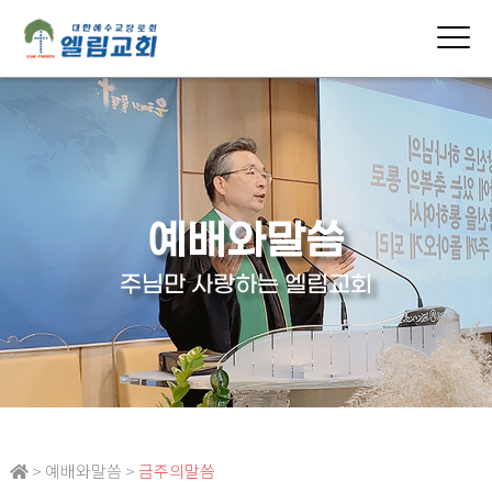
예배와말씀
주님만 사랑하는 엘림교회
> 예배와말씀 >
금주의말씀